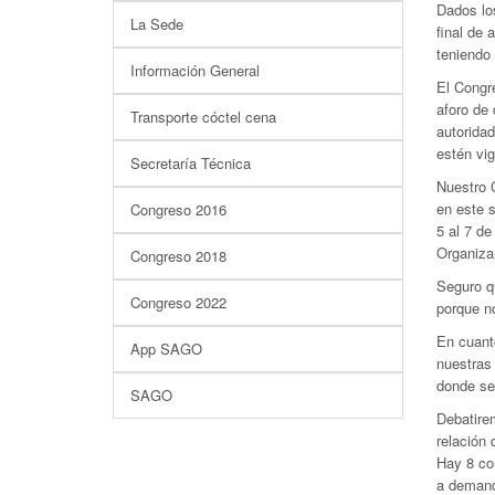
Dados lo
La Sede
final de 
teniendo
Información General
El Congr
aforo de
Transporte cóctel cena
autorida
estén vig
Secretaría Técnica
Nuestro C
en este 
Congreso 2016
5 al 7 d
Organizar
Congreso 2018
Seguro qu
Congreso 2022
porque no
En cuant
App SAGO
nuestras
donde se
SAGO
Debatire
relación 
Hay 8 con
a demand