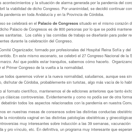
s acontecimientos y la situación de alarma generada por la pandemia del cor
abril la viabilidad de dicho Congreso. Por unanimidad, se decidió continuar co
 la pandemia en toda Andalucía y en la Provincia de Córdoba.
eso se celebrará en el
Palacio de Congresos
situado en el mismo corazón d
 dicho Palacio de Congresos es de 800 personas por lo que se podrá mantener
des sanitarias. Los cafés y las comidas de trabajo se diseñarán para poder 
entes durante la celebración del Congreso.
omité Organizador, formado por profesionales del Hospital Reina Sofía y del
sentido. En este mismo escenario, se celebró el 27 Congreso Nacional de la 
e marzo. Así que podéis estar tranquilos, sabemos cómo hacerlo. Organizam
 el Primer Congreso de la vuelta a la normalidad.
e todos queremos volver a la nueva normalidad, saludarnos, aunque sea sin a
, disfrutar de Córdoba, probablemente sin turistas, algo más vacía de lo habit
o al formato científico, mantenemos el de ediciones anteriores que tanto éxi
 ya clásicas controversias. Evidentemente y como no podía ser de otra forma
 debatirán todos los aspectos relacionados con la pandemia en nuestra Co
mos en nuestras mesas de consensos sobre las distintas conductas obstétrica
de la microbiota vaginal en las distintas patologías obstétricas y ginecológica
troversias muy interesantes sobre inducción a las 39 semanas, vacunación uni
a y pro vínculo, etc. En definitiva, un programa muy interesante que espera