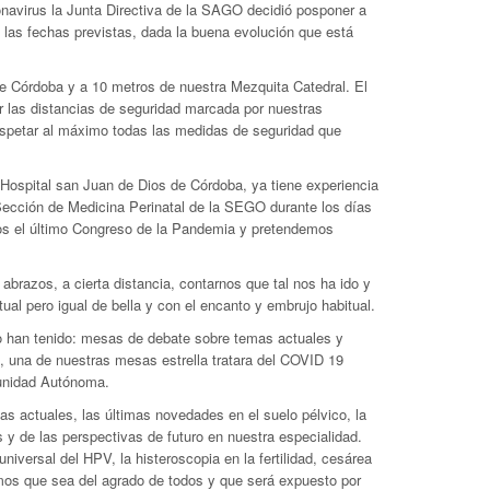
onavirus la Junta Directiva de la SAGO decidió posponer a
n las fechas previstas, dada la buena evolución que está
e Córdoba y a 10 metros de nuestra Mezquita Catedral. El
 las distancias de seguridad marcada por nuestras
respetar al máximo todas las medidas de seguridad que
 Hospital san Juan de Dios de Córdoba, ya tiene experiencia
Sección de Medicina Perinatal de la SEGO durante los días
os el último Congreso de la Pandemia y pretendemos
brazos, a cierta distancia, contarnos que tal nos ha ido y
ual pero igual de bella y con el encanto y embrujo habitual.
to han tenido: mesas de debate sobre temas actuales y
, una de nuestras mesas estrella tratara del COVID 19
munidad Autónoma.
s actuales, las últimas novedades en el suelo pélvico, la
s y de las perspectivas de futuro en nuestra especialidad.
versal del HPV, la histeroscopia en la fertilidad, cesárea
mos que sea del agrado de todos y que será expuesto por